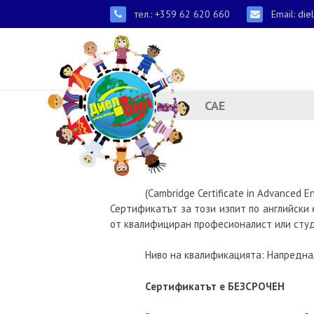
тел.: +359 62 620 660
Email:
die
CAE
(Cambridge Certificate in Advanced
Сертификатът за този изпит по английски 
от квалифициран професионалист или студ
Ниво на квалификацията: Напреднал
Сертификатът е БЕЗСРОЧЕН