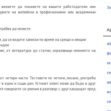
о желаете да покажете на вашите работодатели или
За
щувате на английски в професионални или академични
 трябва да можете:
А
 да си водите записки по време на срещи и лекции
ап
 идеи
ве, от литература до статии, изразяващи мнението на
фе
ок
се
т четири части. Тестовете по четене, писане, употреба
ап
т в един и същи ден. Устният изпит може да бъде в друг
ате говорните си умения в разговор с друг кандидат пред
ян
се