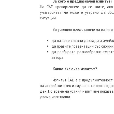
За кого е предназначен изпитът?
На CAE препоръчваме да се явите, ак
университет, че можете уверено да об
ситуации.
За успешно представяне на изпита
да пишете сложни доклади и имейли,
да правите презентации със сложни
да разбирате разнообразни тексто
автора
Какво включва изпитът?
Изпитът CAE е с продължителност о
на английски език и слушане се провежда
ден. По време на устния изпит вие показв
двама изпитващи.