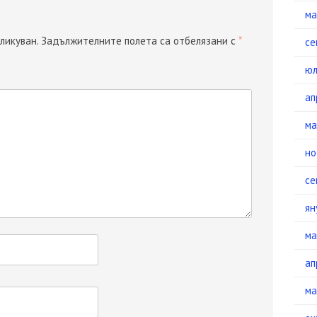
ма
ликуван.
Задължителните полета са отбелязани с
*
се
юл
ап
ма
но
се
ян
ма
ап
ма