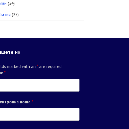
яви
(34)
бития
(27)
ишете ни
elds marked with an
*
are required
ме
*
ектронна поща
*