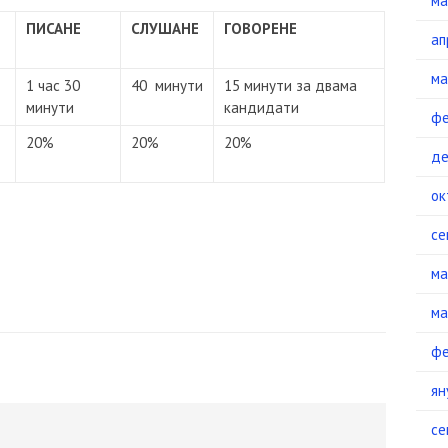
ма
ПИСАНЕ
СЛУШАНЕ
ГОВОРЕНЕ
ап
ма
1 час 30
40 минути
15 минути за двама
минути
кандидати
фе
20%
20%
20%
де
ок
се
ма
ма
фе
ян
се