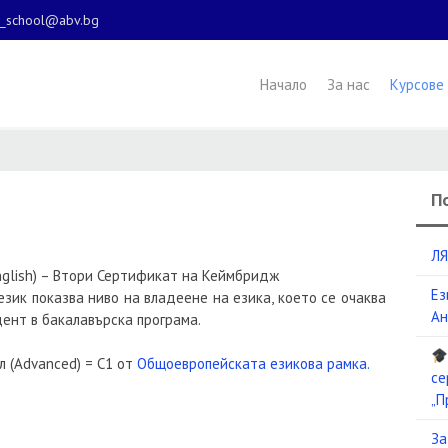
l_school@abv.bg
Начало
За нас
Курсове
П
ЛЯ
 English) – Втори Сертификат на Кеймбридж
Ез
език показва ниво на владеене на езика, което се очаква
Ан
ент в бакалавърска програма.
 (Advanced) = C1 от
Общоевропейската езикова рамка.
се
„П
За