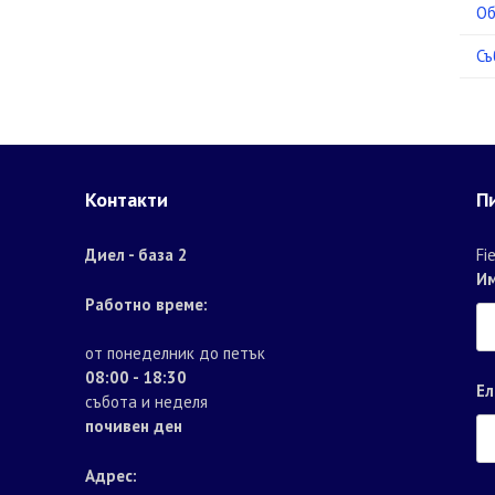
Об
Съ
Контакти
П
Диел - база 2
Fi
И
Работно време:
от понеделник до петък
08:00 - 18:30
Ел
събота и неделя
почивен ден
Адрес: