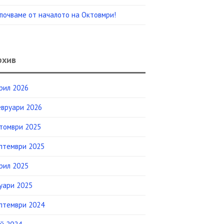
почваме от началото на Октовмри!
рхив
рил 2026
вруари 2026
томври 2025
птември 2025
рил 2025
уари 2025
птември 2024