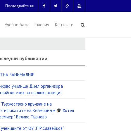
Последвайте ни
Учебни бази
Галерия
Контакти
оследни публикации
ТНА ЗАНИМАЛНЯ!
иково училище Диел организира
глийски език за първокласници!
Тържествено връчване на
ртификатите на Кеймбридж
Хотел
ремиер“, Велико Търново
 учениците от ОУ „П.Р.Славейков“