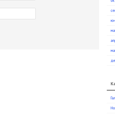
ок
се
юн
ма
ап
ма
де
К
Га
Но