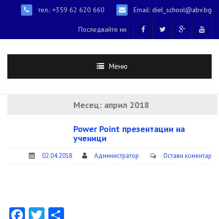
тел.: +359 62 620 660
Email:
diel_school@abv.bg
Последвайте ни
Меню
Месец:
април 2018
Power Point презентации на
ученици
02.04.2018
Администратор
Остави коментар
Facebook
Twitter
Share