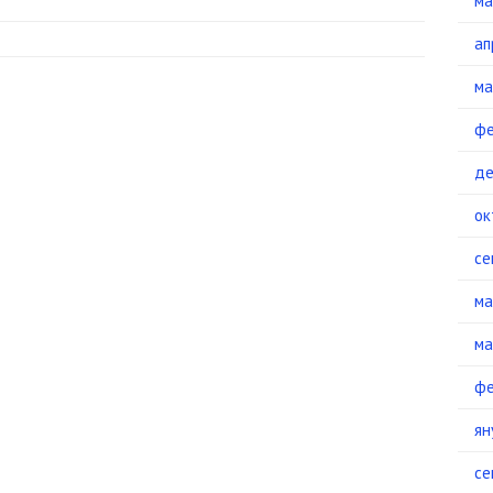
ма
ап
ма
фе
де
ок
се
ма
ма
фе
ян
се