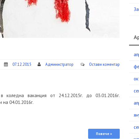
За
А
ап
07.12.2015
Администратор
Остави коментар
фе
ок
се
в коледна ваканция от 24.12.2015г. до 03.01.2016г.
 на 04.01.2016г.
ап
ян
се
Повече »