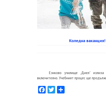
Коледна ваканция!
Езиково училище „Диел” излиза 
включително. Учебният процес ще продължи
Facebook
Twitter
Share