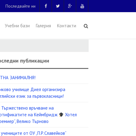
Последвайте ни
Учебни бази
Галерия
Контакти
оследни публикации
ТНА ЗАНИМАЛНЯ!
иково училище Диел организира
глийски език за първокласници!
Тържествено връчване на
ртификатите на Кеймбридж
Хотел
ремиер“, Велико Търново
 учениците от ОУ „П.Р.Славейков“