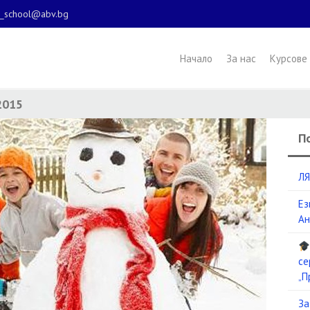
l_school@abv.bg
Начало
За нас
Курсове
2015
П
ЛЯ
Ез
Ан
се
„П
За