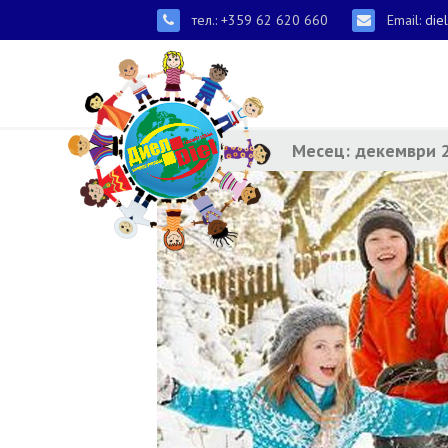
тел.: +359 62 620 660
Email:
die
Месец:
декември 