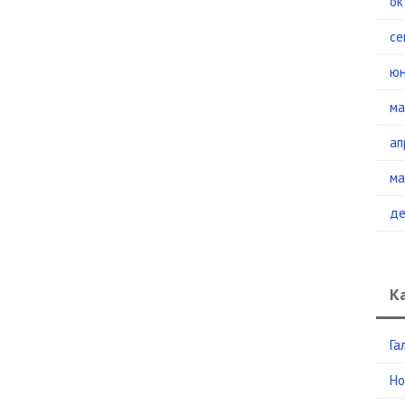
ок
се
юн
ма
ап
ма
де
К
Га
Но