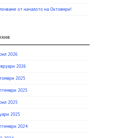
почваме от началото на Октовмри!
рхив
рил 2026
вруари 2026
томври 2025
птември 2025
рил 2025
уари 2025
птември 2024