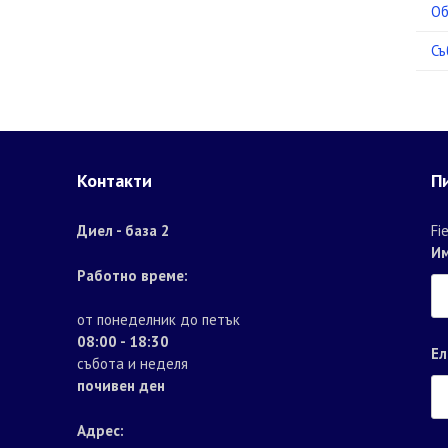
Об
Съ
Контакти
П
Диел - база 2
Fi
И
Работно време:
от понеделник до петък
08:00 - 18:30
Ел
събота и неделя
почивен ден
Адрес: