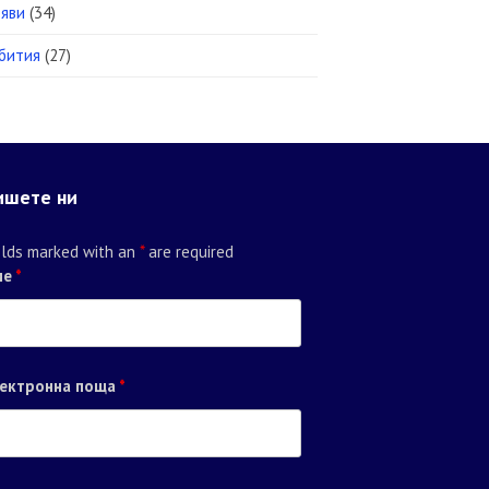
яви
(34)
бития
(27)
ишете ни
elds marked with an
*
are required
ме
*
ектронна поща
*