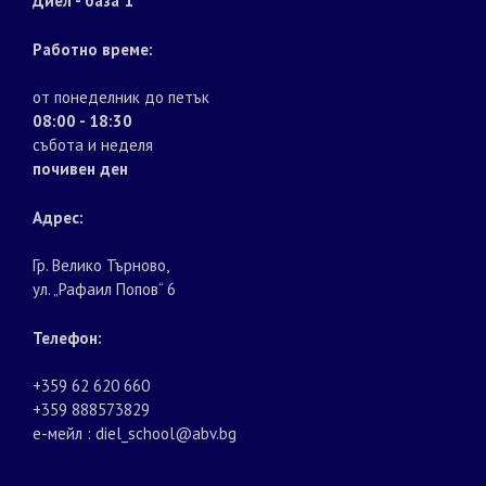
Диел - база 1
Работно време:
от понеделник до петък
08:00 - 18:30
събота и неделя
почивен ден
Адрес:
Гр. Велико Търново,
ул. „Рафаил Попов“ 6
Телефон:
+359 62 620 660
+359 888573829
е-мейл : diel_school@abv.bg