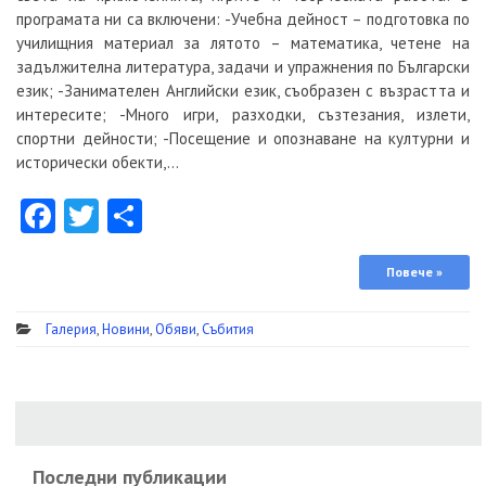
програмата ни са включени: -Учебна дейност – подготовка по
училищния материал за лятото – математика, четене на
задължителна литература, задачи и упражнения по Български
език; -Занимателен Английски език, съобразен с възрастта и
интересите; -Много игри, разходки, съзтезания, излети,
спортни дейности; -Посещение и опознаване на културни и
исторически обекти,…
Facebook
Twitter
Share
Повече »
Галерия
,
Новини
,
Обяви
,
Събития
Последни публикации