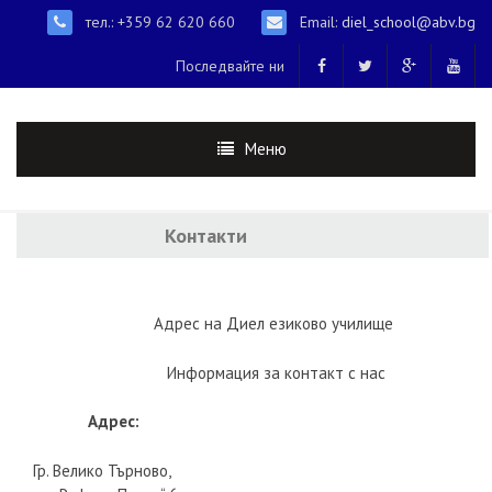
тел.: +359 62 620 660
Email:
diel_school@abv.bg
Последвайте ни
Меню
Контакти
Адрес на Диел езиково училище
Информация за контакт с нас
Адрес:
Гр. Велико Търново,