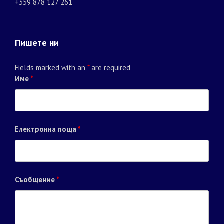
+359 878 127 261
Пишете ни
Fields marked with an
*
are required
Име
*
Електронна поща
*
Съобщение
*