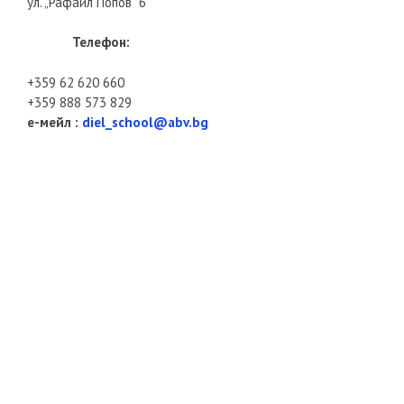
ул. „Рафаил Попов“ 6
Телефон:
+359 62 620 660
+359 888 573 829
е-мейл :
diel_school@abv.bg