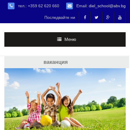
тел.: +359 62 620 660
Email:
diel_school@abv.bg
Последвайте ни
Меню
ваканция