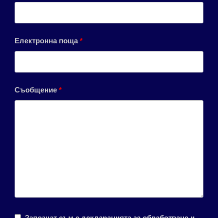
Електронна поща
*
Съобщение
*
Запознат съм с
декларацията за обработване и