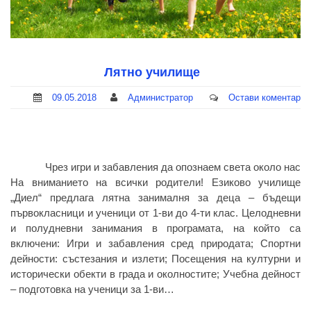
Лятно училище
09.05.2018
Администратор
Остави коментар
Чрез игри и забавления да опознаем света около нас
На вниманието на всички родители! Езиково училище
„Диел“ предлага лятна занималня за деца – бъдещи
първокласници и ученици от 1-ви до 4-ти клас. Целодневни
и полудневни занимания в програмата, на който са
включени: Игри и забавления сред природата; Спортни
дейности: състезания и излети; Посещения на културни и
исторически обекти в града и околностите; Учебна дейност
– подготовка на ученици за 1-ви…