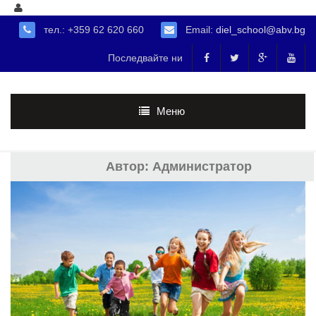
тел.: +359 62 620 660
Email:
diel_school@abv.bg
Последвайте ни
Меню
Автор:
Администратор