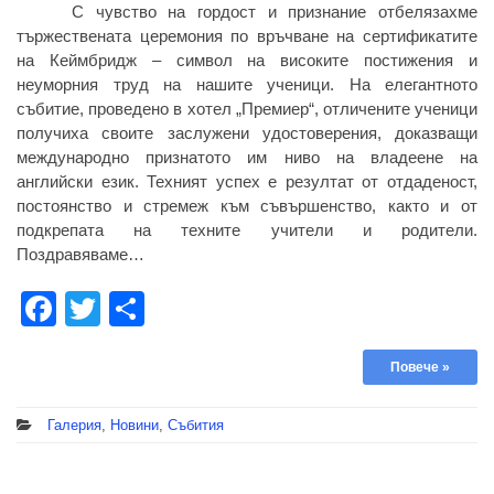
С чувство на гордост и признание отбелязахме
тържествената церемония по връчване на сертификатите
на Кеймбридж – символ на високите постижения и
неуморния труд на нашите ученици. На елегантното
събитие, проведено в хотел „Премиер“, отличените ученици
получиха своите заслужени удостоверения, доказващи
международно признатото им ниво на владеене на
английски език. Техният успех е резултат от отдаденост,
постоянство и стремеж към съвършенство, както и от
подкрепата на техните учители и родители.
Поздравяваме…
Facebook
Twitter
Share
Повече »
Галерия
,
Новини
,
Събития