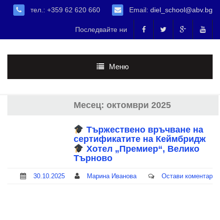
тел.: +359 62 620 660
Email:
diel_school@abv.bg
Последвайте ни
Меню
Месец:
октомври 2025
Тържествено връчване на
сертификатите на Кеймбридж
Хотел „Премиер“, Велико
Търново
30.10.2025
Марина Иванова
Остави коментар