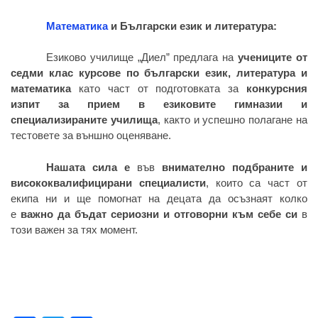
Математика
и Български език и литература:
Езиково училище „Диел” предлага на
учениците от
седми клас курсове по български език, литература и
математика
като част от подготовката за
конкурсния
изпит за прием в езиковите гимназии и
специализираните училища
, както и успешно полагане на
тестовете за външно оценяване.
Нашата сила е
във
внимателно подбраните и
висококвалифицирани специалисти
, които са част от
екипа ни и ще помогнат на децата да осъзнаят колко
е
важно да бъдат сериозни и отговорни към себе си
в
този важен за тях момент.