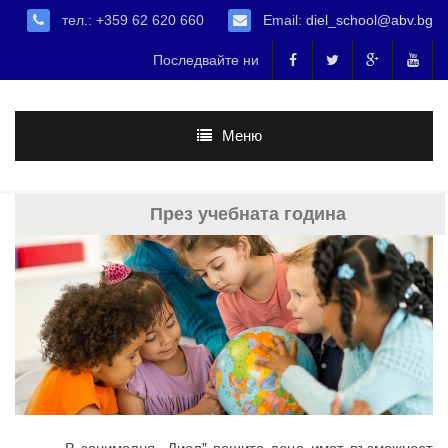
тел.: +359 62 620 660
Email:
diel_school@abv.bg
Последвайте ни
Меню
През учебната година