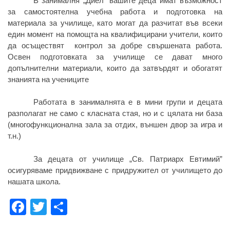
В занималня „Диел” вашите деца имат възможност
за самостоятелна учебна работа и подготовка на
материала за училище, като могат да разчитат във всеки
един момент на помощта на квалифицирани учители, които
да осъществят контрол за добре свършената работа.
Освен подготовката за училище се дават много
допълнителни материали, които да затвърдят и обогатят
знанията на учениците
Работата в занималнята е в мини групи и децата
разполагат не само с класната стая, но и с цялата ни база
(многофункционална зала за отдих, външен двор за игра и
т.н.)
За децата от училище „Св. Патриарх Евтимий”
осигуряваме придвижване с придружител от училището до
нашата школа.
Facebook
Twitter
Share