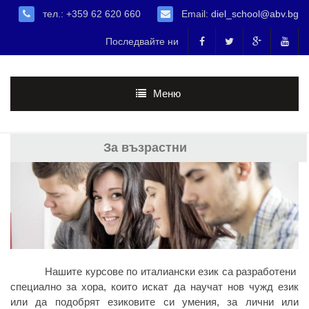
тел.: +359 62 620 660
Email:
diel_school@abv.bg
Последвайте ни
Меню
За възрастни
Нашите курсове по италиански език са разработени
специално за хора, които искат да научат нов чужд език
или да подобрят езиковите си умения, за лични или