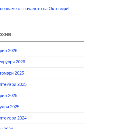
почваме от началото на Октовмри!
рхив
рил 2026
вруари 2026
томври 2025
птември 2025
рил 2025
уари 2025
птември 2024