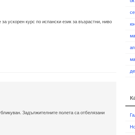
ок
се
 за ускорен курс по испански език за възрастни, ниво
юн
ма
ап
ма
де
К
убликуван.
Задължителните полета са отбелязани
Га
Но