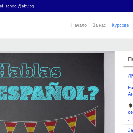
el_school@abv.bg
Начало
За нас
Курсове
П
Л
Ез
Ан
се
„П
За