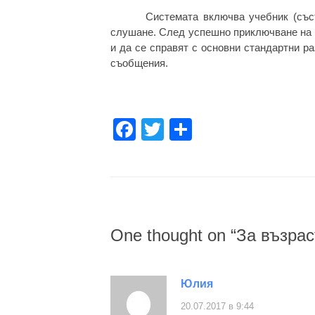
Системата включва учебник (съст
слушане. След успешно приключване на 
и да се справят с основни стандартни ра
съобщения.
Facebook
Twitter
Share
One thought on “
За възрас
Юлия
20.07.2017 в 9:44