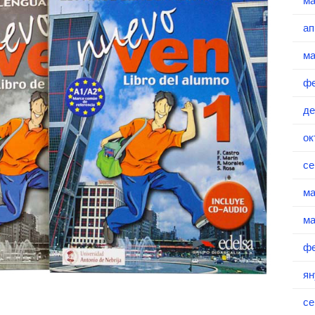
ма
ап
ма
фе
де
ок
се
ма
ма
фе
ян
се