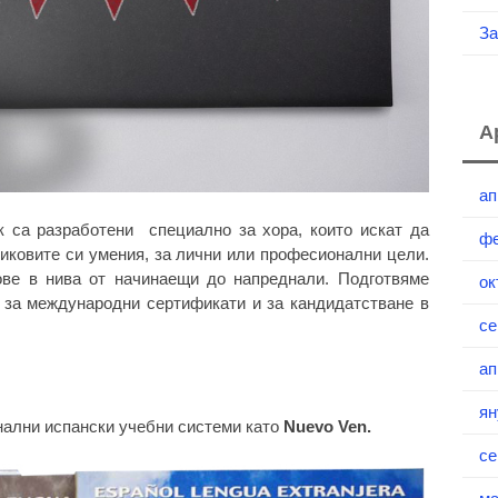
За
А
ап
к са разработени специално за хора, които искат да
фе
зиковите си умения, за лични или професионални цели.
ове в нива от начинаещи до напреднали. Подготвяме
ок
 за международни сертификати и за кандидатстване в
се
ап
ян
нални испански учебни системи като
Nuevo
Ven.
се