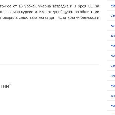
ма
ои се от 15 урока), учебна тетрадка и 3 броя CD за
първо ниво курсистите могат да общуват по общи теми
се
зговори, а също така могат да пишат кратки бележки и
юл
ап
ма
но
се
ян
тни
”
ма
ап
ма