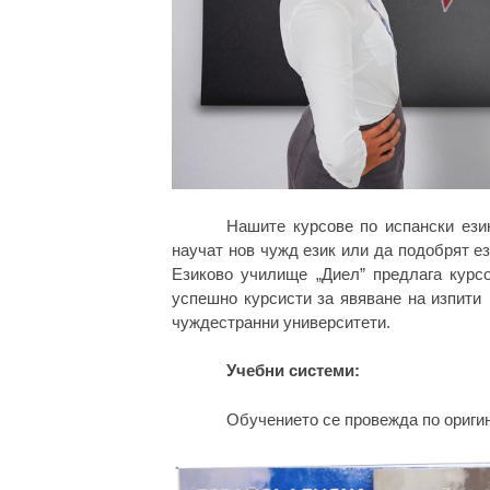
Нашите курсове по испански ези
научат нов чужд език или да подобрят е
Езиково училище „Диел” предлага курс
успешно курсисти за явяване на изпити
чуждестранни университети.
Учебни системи
:
Обучението се провежда по ориги