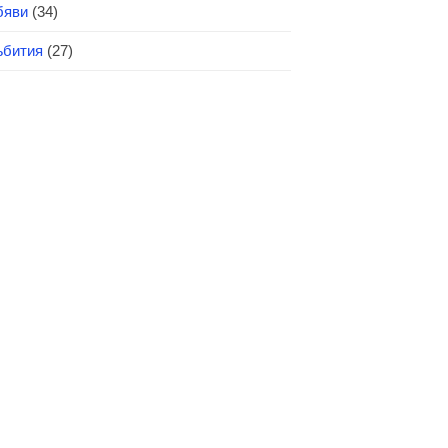
бяви
(34)
бития
(27)