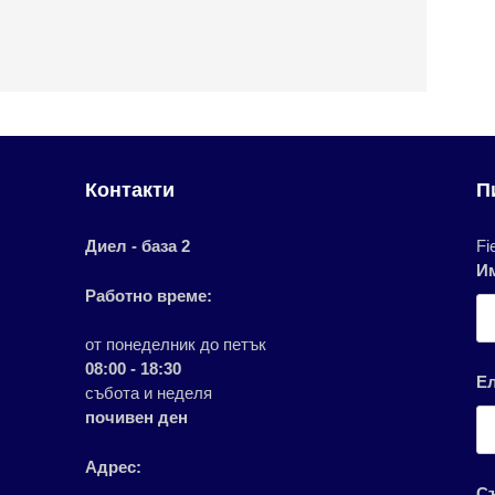
Контакти
П
Диел - база 2
Fi
И
Работно време:
от понеделник до петък
08:00 - 18:30
Е
събота и неделя
почивен ден
Адрес:
С