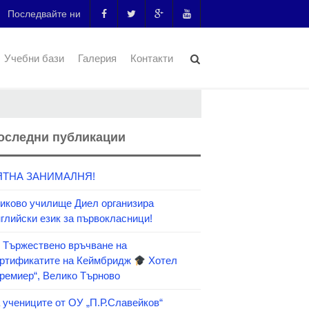
Последвайте ни
Учебни бази
Галерия
Контакти
оследни публикации
ЯТНА ЗАНИМАЛНЯ!
иково училище Диел организира
глийски език за първокласници!
Тържествено връчване на
ртификатите на Кеймбридж
Хотел
ремиер“, Велико Търново
 учениците от ОУ „П.Р.Славейков“