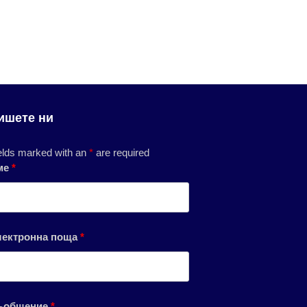
ишете ни
elds marked with an
*
are required
ме
*
лектронна поща
*
ъобщение
*