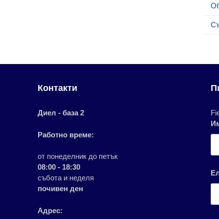
О
Съ
Контакти
П
Диел - база 2
Fi
И
Работно време:
от понеделник до петък
08:00 - 18:30
Е
събота и неделя
почивен ден
Адрес: