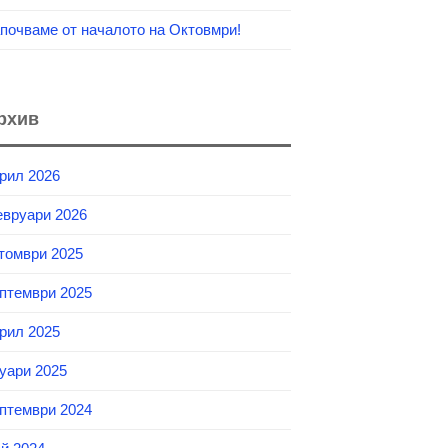
почваме от началото на Октовмри!
рхив
рил 2026
вруари 2026
томври 2025
птември 2025
рил 2025
уари 2025
птември 2024