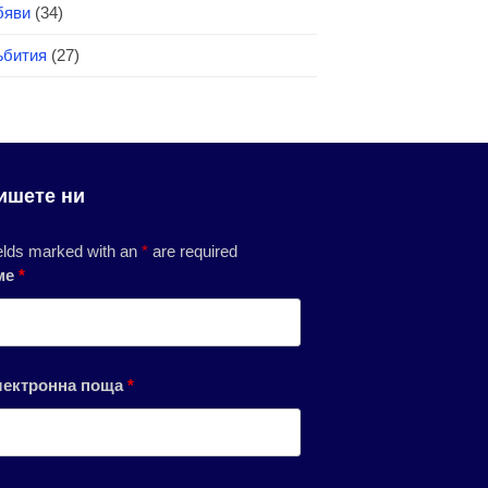
бяви
(34)
бития
(27)
ишете ни
elds marked with an
*
are required
ме
*
лектронна поща
*