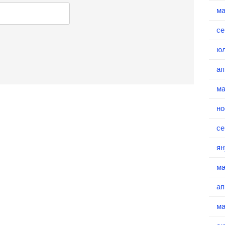
ма
се
юл
ап
ма
но
се
ян
ма
ап
ма