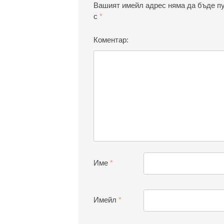
Вашият имейл адрес няма да бъде п
с
*
Коментар:
Име
*
Имейл
*