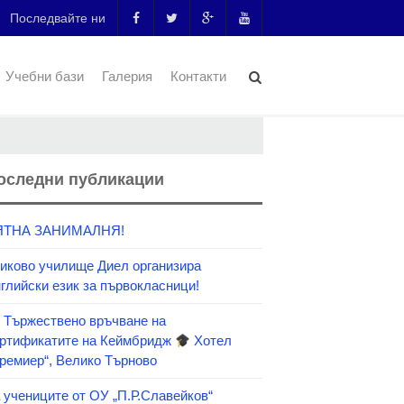
Последвайте ни
Учебни бази
Галерия
Контакти
оследни публикации
ЯТНА ЗАНИМАЛНЯ!
иково училище Диел организира
глийски език за първокласници!
Тържествено връчване на
ртификатите на Кеймбридж
Хотел
ремиер“, Велико Търново
 учениците от ОУ „П.Р.Славейков“