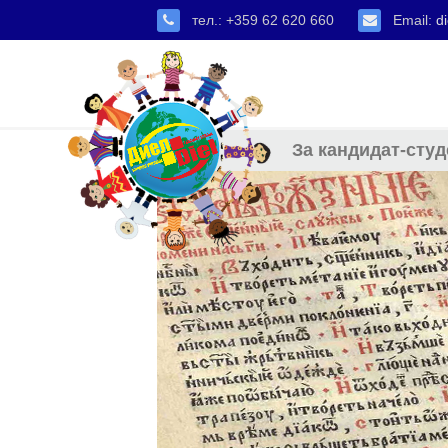
тел.: +359 62 620 660
Email:
di
За кандидат-студ