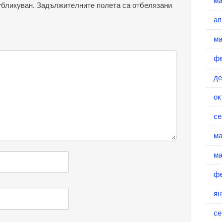
ма
убликуван.
Задължителните полета са отбелязани
ап
ма
фе
де
ок
се
ма
ма
фе
ян
се