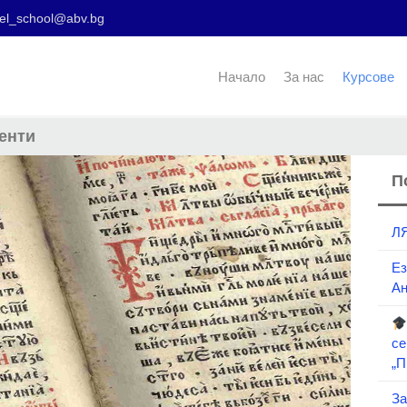
el_school@abv.bg
Начало
За нас
Курсове
енти
П
Л
Ез
Ан
се
„П
За