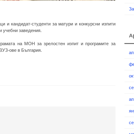
За
ици и кандидат-студенти за матури и конкурсни изпити
и учебни заведения.
А
грамата на МОН за зрелостен изпит и програмите за
ВУЗ-ове в България.
ап
фе
ок
се
ап
ян
се