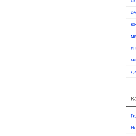
ок
се
юн
ма
ап
ма
де
К
Га
Но