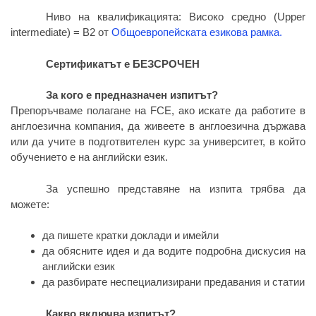
Ниво на квалификацията: Високо средно (Upper
intermediate) = B2 от
Общоевропейската езикова рамка.
Сертификатът е БЕЗСРОЧЕН
За кого е предназначен изпитът?
Препоръчваме полагане на FCE, ако искате да работите в
англоезична компания, да живеете в англоезична държава
или да учите в подготвителен курс за университет, в който
обучението е на английски език.
За успешно представяне на изпита трябва да
можете:
да пишете кратки доклади и имейли
да обясните идея и да водите подробна дискусия на
английски език
да разбирате неспециализирани предавания и статии
Какво включва изпитът?