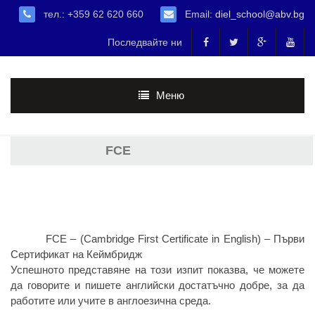
тел.: +359 62 620 660
Email:
diel_school@abv.bg
Последвайте ни
Меню
FCE
FCE – (Cambridge First Certificate in English) – Първи
Сертификат на Кеймбридж
Успешното представяне на този изпит показва, че можете
да говорите и пишете английски достатъчно добре, за да
работите или учите в англоезична среда.