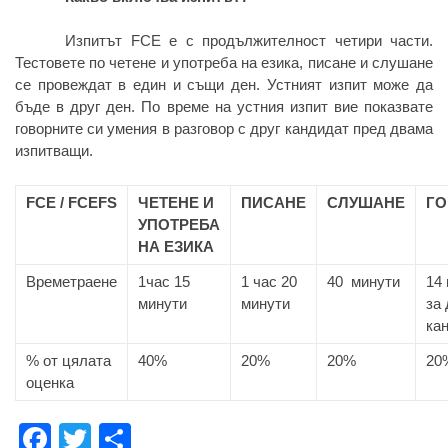
Изпитът FCE е с продължителност четири части.
Тестовете по четене и употреба на езика, писане и слушане
се провеждат в един и същи ден. Устният изпит може да
бъде в друг ден. По време на устния изпит вие показвате
говорните си умения в разговор с друг кандидат пред двама
изпитващи.
FCE / FCEFS
ЧЕТЕНЕ И
ПИСАНЕ
СЛУШАНЕ
ГО
УПОТРЕБА
НА ЕЗИКА
Времетраене
1час 15
1 час 20
40 минути
14
минути
минути
за
ка
% от цялата
40%
20%
20%
20
оценка
Facebook
Twitter
Share