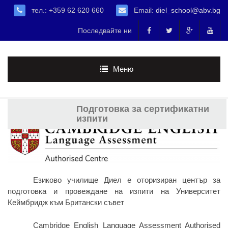
тел.: +359 62 620 660
Email:
diel_school@abv.bg
Последвайте ни
Меню
Подготовка за сертификатни
изпити
Езиково училище Диел е оторизиран център за
подготовка и провеждане на изпити на Университет
Кеймбридж към Британски съвет
Cambridge English Language Assessment Authorised