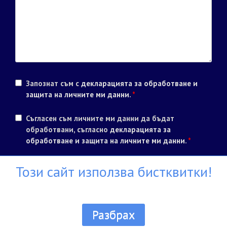
Запознат съм с
декларацията за обработване и
защита на личните ми данни
.
*
Съгласен съм личните ми данни да бъдат
обработвани, съгласно
декларацията за
обработване и защита на личните ми данни
.
*
Този сайт използва бистквитки!
Разбрах
Всички права запазени ® Училище Диел 1990 - 2026