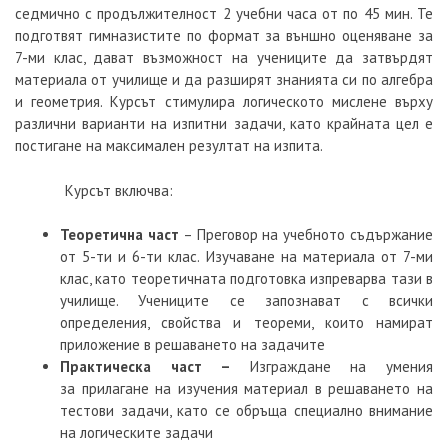
седмично с продължителност 2 учебни часа от по 45 мин. Те
подготвят гимназистите по формат за външно оценяване за
7-ми клас, дават възможност на учениците да затвърдят
материала от училище и да разширят знанията си по алгебра
и геометрия. Курсът стимулира логическото мислене върху
различни варианти на изпитни задачи, като крайната цел е
постигане на максимален резултат на изпита.
Курсът включва:
Теоретична част
– Преговор на учебното съдържание
от 5-ти и 6-ти клас. Изучаване на материала от 7-ми
клас, като теоретичната подготовка изпреварва тази в
училище. Учениците се запознават с всички
определения, свойства и теореми, които намират
приложение в решаването на задачите
Практическа част –
Изграждане на умения
за прилагане на изучения материал в решаването на
тестови задачи, като се обръща специално внимание
на логическите задачи