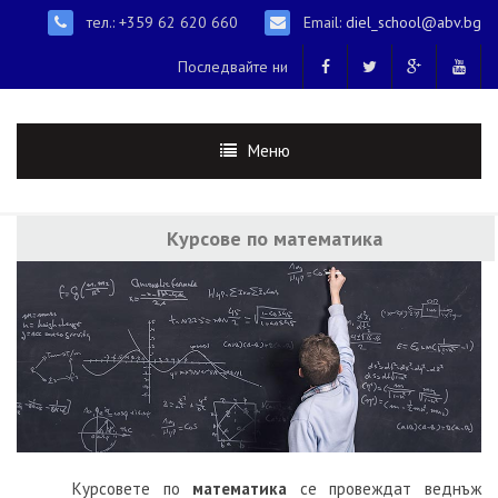
тел.: +359 62 620 660
Email:
diel_school@abv.bg
Последвайте ни
Меню
Курсове по математика
Курсовете по
математика
се провеждат веднъж