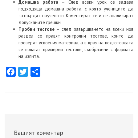
Домашна работа –
След всеки урок се задава
подходяща домашна работа, с която учениците да
затвърдят наученото. Коментират се и се анализират
допусканите грешки.
Пробни тестове –
след завършването на всеки нов
раздел се правят контролни тестове, които да
проверят усвоения материал, а в края на подготовката
се полагат примерни тестове, съобразени с формата
на изпита.
Facebook
Twitter
Share
Вашият коментар