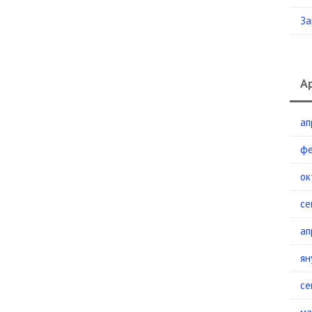
За
А
ап
фе
ок
се
ап
ян
се