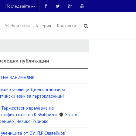
Последвайте ни
Учебни бази
Галерия
Контакти
оследни публикации
ТНА ЗАНИМАЛНЯ!
иково училище Диел организира
глийски език за първокласници!
Тържествено връчване на
ртификатите на Кеймбридж
Хотел
ремиер“, Велико Търново
 учениците от ОУ „П.Р.Славейков“