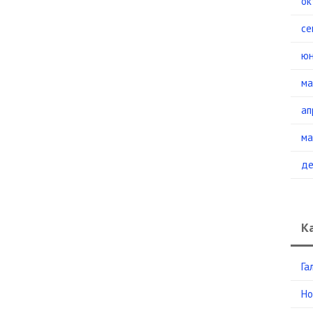
ок
се
юн
ма
ап
ма
де
К
Га
Но