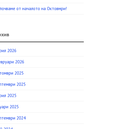
почваме от началото на Октовмри!
рхив
рил 2026
вруари 2026
томври 2025
птември 2025
рил 2025
уари 2025
птември 2024