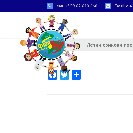
тел.: +359 62 620 660
Email:
die
Летни езикови пр
Facebook
Twitter
Share