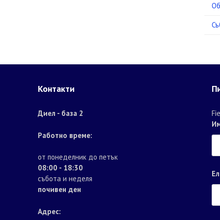
Об
Съ
Контакти
П
Диел - база 2
Fi
И
Работно време:
от понеделник до петък
08:00 - 18:30
Ел
събота и неделя
почивен ден
Адрес: