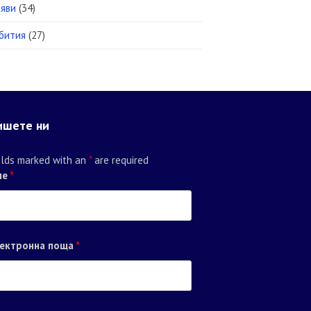
яви
(34)
бития
(27)
ишете ни
elds marked with an
*
are required
ме
*
ектронна поща
*