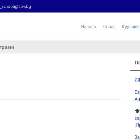
l_school@abv.bg
Начало
За нас
Курсове
ограми
П
ЛЯ
Ез
Ан
се
„П
За