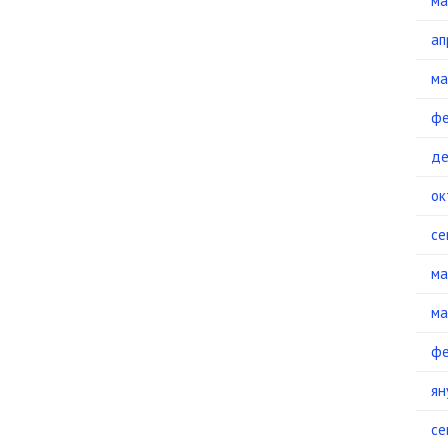
ма
ап
ма
фе
де
ок
се
ма
ма
фе
ян
се